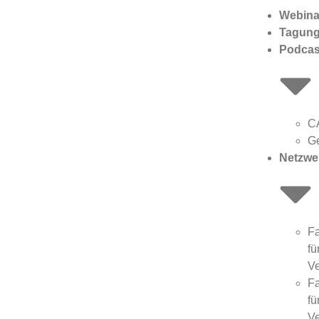
Webina
Tagun
Podcas
C
G
Netzwe
F
fü
Ve
F
fü
Ve