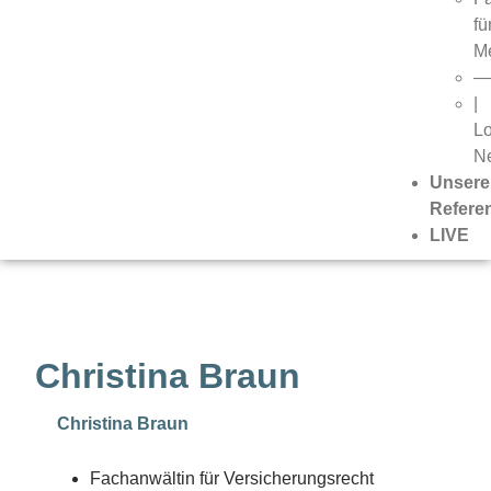
fü
Me
—
|
L
N
Unsere
Refere
LIVE
Christina Braun
Christina Braun
Fachanwältin für Versicherungsrecht