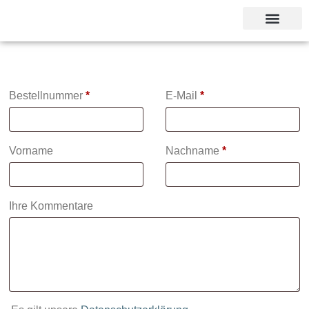
Unsere Referent
Bestellnummer
Page URI *erforderlich
*
E-Mail
*
Vorname
Nachname
*
Ihre Kommentare